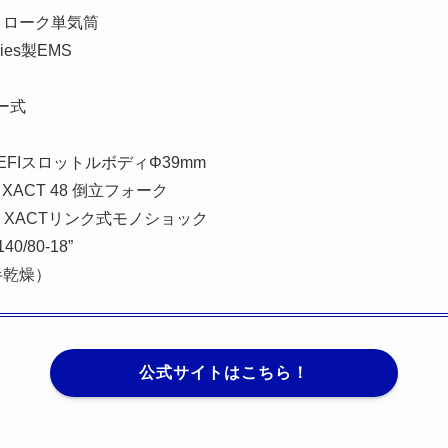
トローク単気筒
gies製EMS
ー式
 EFIスロットルボディΦ39mm
ACT 48 倒立フォーク
 XACTリンク式モノショック
40/80-18”
半乾燥）
公式サイトはこちら！