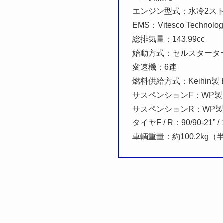
エンジン型式：水冷2ス
EMS：Vitesco Technolo
総排気量：143.99cc
始動方式：セルスタータ
変速機：6速
燃料供給方式：Keihin製
サスペンションF：WP製 X
サスペンションR：WP製
タイヤF / R：90/90-21” / 1
車輌重量：約100.2kg（