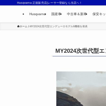
Husqvarna 正規販売店|レーサー登録なら当店へ！
Husqvarna
国産車
中古車＆新車
保安キッ
ホーム
MY2024次世代型エンデューロモデル6機種を発表
MY2024次世代