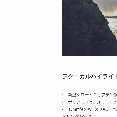
テクニカルハイライ
• 新型クロームモリブデン
• ポリアミドとアルミニウ
• 48mm径のWP製 XA
ドリングを実現