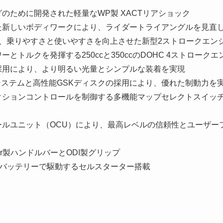
のために開発された軽量なWP製 XACTリアショック
た新しいボディワークにより、ライダートライアングルを見直
用し、乗りやすさと使いやすさを向上させた新型2ストロークエン
とトルクを発揮する250ccと350ccのDOHC 4ストロークエ
の採用により、より明るい光量とシンプルな装着を実現
キシステムと高性能GSKディスクの採用により、優れた制動力を
クションコントロールを制御する多機能マップセレクトスイッ
ールユニット（OCU）により、最高レベルの信頼性とユーザー
per製ハンドルバーとODI製グリップ
Ahバッテリーで駆動するセルスターター搭載