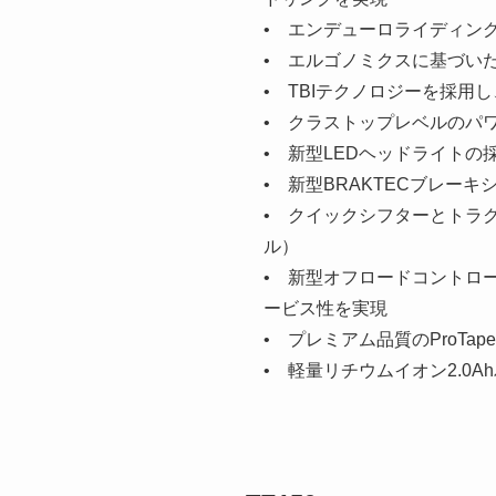
• エンデューロライディング
• エルゴノミクスに基づい
• TBIテクノロジーを採
• クラストップレベルのパワー
• 新型LEDヘッドライト
• 新型BRAKTECブレー
• クイックシフターとトラ
ル）
• 新型オフロードコントロ
ービス性を実現
• プレミアム品質のProTa
• 軽量リチウムイオン2.0